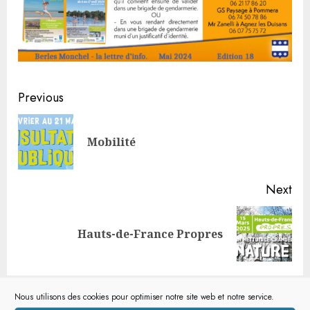
Continue
Previous
Reading
Pre
Mobilité
pos
Next
Next
Hauts-de-France Propres
post:
Nous utilisons des cookies pour optimiser notre site web et notre service.