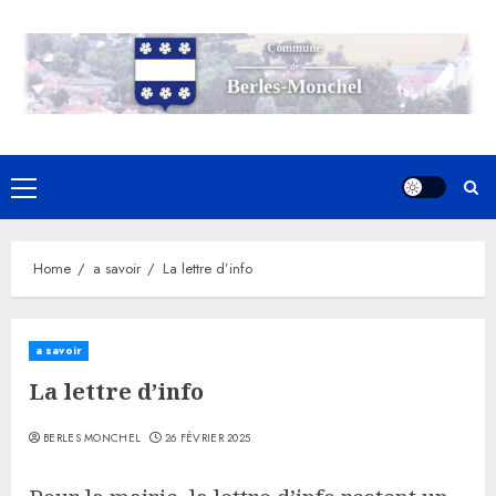
Skip
to
content
Primary
Menu
Home
a savoir
La lettre d’info
a savoir
La lettre d’info
BERLES MONCHEL
26 FÉVRIER 2025