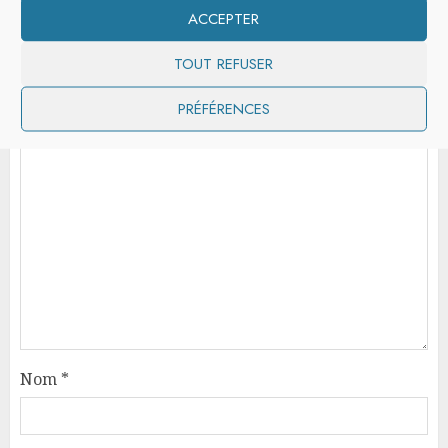
Laisser un commentaire
ACCEPTER
Votre adresse e-mail ne sera pas publiée.
Les champs
TOUT REFUSER
obligatoires sont indiqués avec
*
Commentaire
*
PRÉFÉRENCES
Nom
*