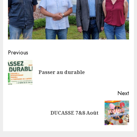
Continue
Previous
Reading
Pre
Passer au durable
pos
Next
Next
DUCASSE 7&8 Août
post: