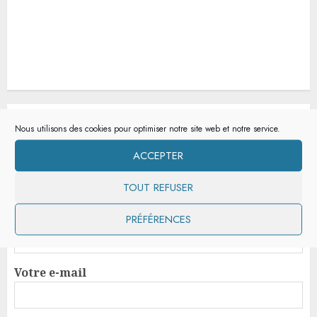
INSCRIPTION À LA LETTRE D’INFO
Nous utilisons des cookies pour optimiser notre site web et notre service.
ACCEPTER
Votre Nom
TOUT REFUSER
Votre Prénom
PRÉFÉRENCES
Votre e-mail