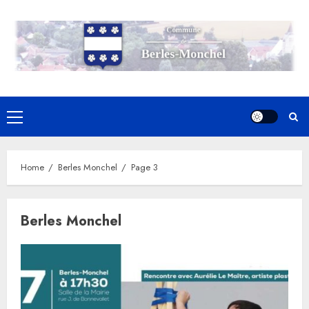
Skip
to
content
Primary
Menu
Home
Berles Monchel
Page 3
Berles Monchel