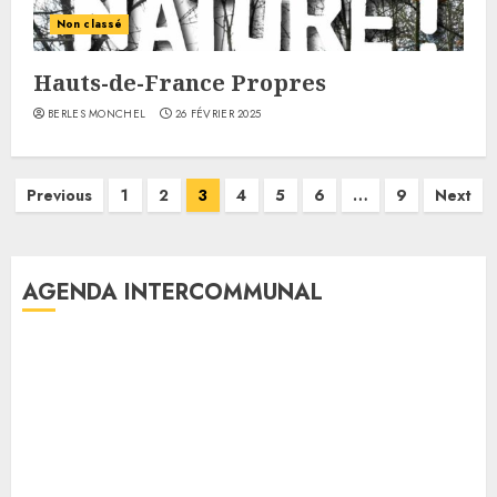
Non classé
Hauts-de-France Propres
BERLES MONCHEL
26 FÉVRIER 2025
Pagination
Previous
1
2
3
4
5
6
…
9
Next
des
publications
AGENDA INTERCOMMUNAL